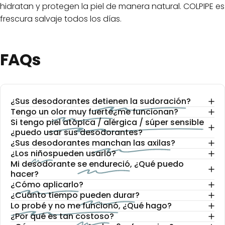
hidratan y protegen la piel de manera natural. COLPIPE es
frescura salvaje todos los días.
FAQs
¿Sus desodorantes
detienen la sudoración
?
Tengo un
olor muy fuerte
¿me funcionan?
Si tengo
piel atópica / alérgica / súper sensible
¿puedo usar sus desodorantes?
¿Sus desodorantes
manchan las axilas
?
¿Los
niños
pueden usarlo?
Mi desodorante
se endureció
, ¿Qué puedo
hacer?
¿
Cómo aplicarlo
?
¿Cuánto tiempo
pueden durar
?
Lo probé y no me funcionó
, ¿Qué hago?
¿Por qué es tan
costoso
?