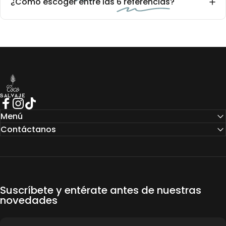
¿Cómo escoger entre las
6 referencias
?
COCO SALVAJE
Facebook
Instagram
TikTok
Menú
Contáctanos
Suscríbete y entérate antes de nuestras
novedades