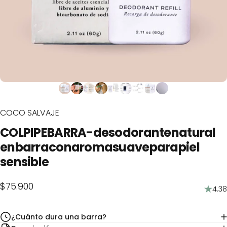
COCO SALVAJE
COLPIPE
BARRA-
desodorante
natural
en
barra
con
aroma
suave
para
piel
sensible
$75.900
4.38
¿Cuánto dura una barra?