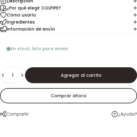
Descripción
¿Por qué elegir COLPIPE?
Cómo usarlo
Ingredientes
Información de envío
En stock, listo para enviar
Cantidad
Agregar al carrito
Comprar ahora
¿Ayuda?
Compartir