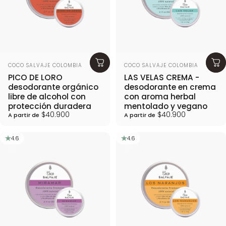
Proveedor:
Proveedor:
COCO SALVAJE COLOMBIA
COCO SALVAJE COLOMBIA
PICO DE LORO
LAS VELAS CREMA -
desodorante orgánico
desodorante en crema
libre de alcohol con
con aroma herbal
protección duradera
mentolado y vegano
$40.900
$40.900
A partir de
A partir de
4.6
4.6