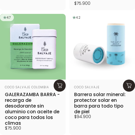
$75.900
4.7
4.2
Proveedor:
Proveedor:
COCO SALVAJE COLOMBIA
COCO SALVAJE
GALERAZAMBA BARRA -
Barrera solar mineral:
recarga de
protector solar en
desodorante sin
barra para todo tipo
aluminio con aceite de
de piel
$94.900
coco para todos los
climas
$75.900