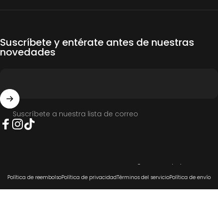
Suscríbete y entérate antes de nuestras
novedades
Suscríbete a nuestra lista de correo
Facebook
Instagram
TikTok
© 2026 COCO SALVAJE.
Tecnología de Shopify
Política de reembolso
Política de privacidad
Términos del servicio
Política de envío