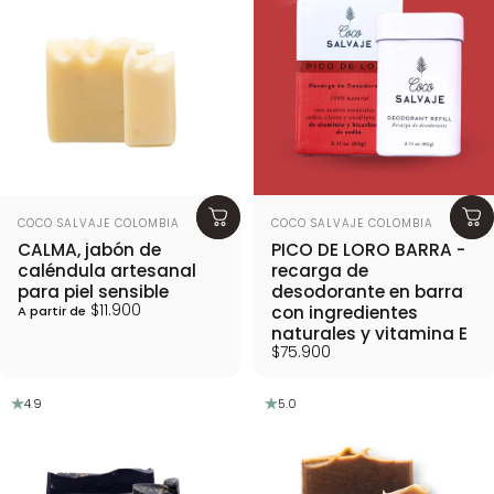
Proveedor:
Proveedor:
COCO SALVAJE COLOMBIA
COCO SALVAJE COLOMBIA
CALMA, jabón de
PICO DE LORO BARRA -
caléndula artesanal
recarga de
para piel sensible
desodorante en barra
$11.900
con ingredientes
A partir de
naturales y vitamina E
$75.900
4.9
5.0