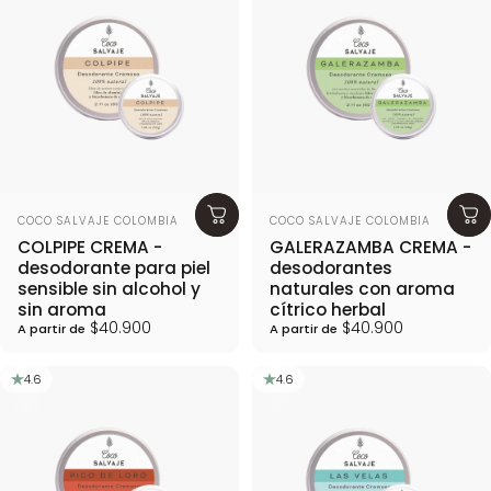
Proveedor:
Proveedor:
COCO SALVAJE COLOMBIA
COCO SALVAJE COLOMBIA
COLPIPE CREMA -
GALERAZAMBA CREMA -
desodorante para piel
desodorantes
sensible sin alcohol y
naturales con aroma
sin aroma
cítrico herbal
$40.900
$40.900
A partir de
A partir de
4.6
4.6