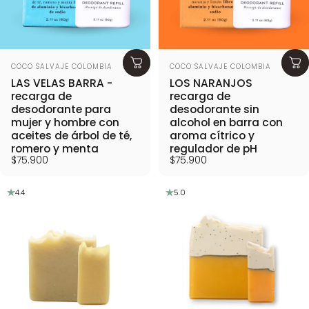
Proveedor:
Proveedor:
COCO SALVAJE COLOMBIA
COCO SALVAJE COLOMBIA
LAS VELAS BARRA -
LOS NARANJOS
recarga de
recarga de
desodorante para
desodorante sin
mujer y hombre con
alcohol en barra con
aceites de árbol de té,
aroma cítrico y
romero y menta
regulador de pH
$75.900
$75.900
4.4
5.0