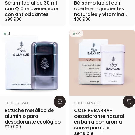
Sérum facial de 30 ml
Bálsamo labial con
con Q10 rejuvenecedor
aceite e ingredientes
con antioxidantes
naturales y vitamina E
$98.900
$36.900
4.1
4.4
Proveedor:
Proveedor:
COCO SALVAJE
COCO SALVAJE
Estuche metálico de
COLPIPE BARRA-
aluminio para
desodorante natural
desodorante ecológico
en barra con aroma
$79.900
suave para piel
sensible