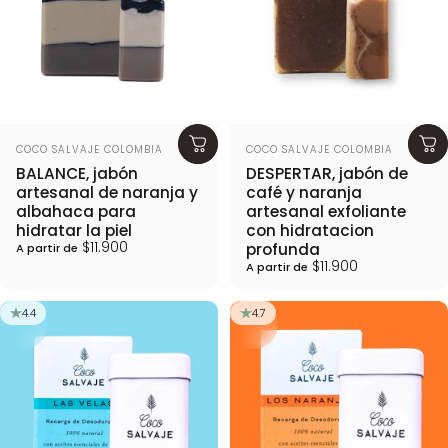
Proveedor:
Proveedor:
COCO SALVAJE COLOMBIA
COCO SALVAJE COLOMBIA
BALANCE, jabón
DESPERTAR, jabón de
artesanal de naranja y
café y naranja
albahaca para
artesanal exfoliante
hidratar la piel
con hidratacion
$11.900
profunda
A partir de
$11.900
A partir de
4.4
4.7