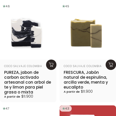
4.6
4.5
Proveedor:
Proveedor:
COCO SALVAJE COLOMBIA
COCO SALVAJE COLOMBIA
PUREZA, jabon de
FRESCURA, Jabón
carbon activado
natural de espirulina,
artesanal con arbol de
arcilla verde, menta y
te y limon para piel
eucalipto
$11.900
grasa o mixta
A partir de
$11.900
A partir de
4.7
4.3