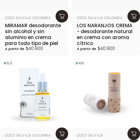
Proveedor:
Proveedor:
COCO SALVAJE COLOMBIA
COCO SALVAJE COLOMBIA
MIRAMAR desodorante
LOS NARANJOS CREMA
sin alcohol y sin
- desodorante natural
aluminio en crema
en crema con aroma
para todo tipo de piel
cítrico
$40.900
$40.900
A partir de
A partir de
5.0
4.8
Proveedor:
Proveedor:
COCO SALVAJE COLOMBIA
COCO SALVAJE