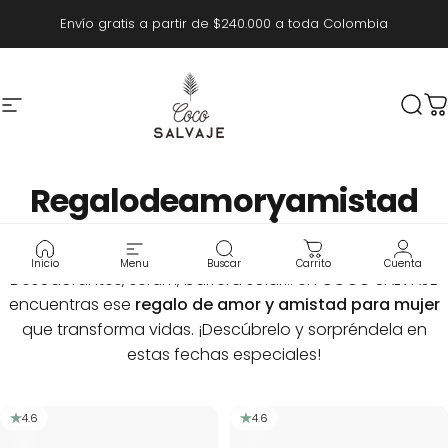
Ir directamente al contenido
Envío gratis a partir de $240.000 a toda Colombia
Navegación
COCO SALVAJE
Busc
C
Regalo
de
amor
y
amistad
para
mujer
Inicio
Menu
Buscar
Carrito
Cuenta
Desodorantes, sérum, barrera solar… en COCO SALVAJE
encuentras ese
regalo de amor y amistad para mujer
que transforma vidas. ¡Descúbrelo y sorpréndela en
estas fechas especiales!
4.6
4.6