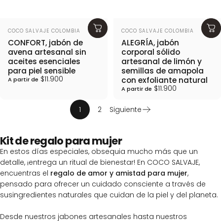
Proveedor:
Proveedor:
COCO SALVAJE COLOMBIA
COCO SALVAJE COLOMBIA
CONFORT, jabón de
ALEGRÍA, jabón
avena artesanal sin
corporal sólido
aceites esenciales
artesanal de limón y
para piel sensible
semillas de amapola
$11.900
con exfoliante natural
A partir de
$11.900
A partir de
1
2
Siguiente
Kit de regalo para mujer
En estos días especiales, obsequia mucho más que un
detalle, ¡entrega un ritual de bienestar! En COCO SALVAJE,
encuentras el
regalo de amor y amistad para mujer
,
pensado para ofrecer un cuidado consciente a través de
susingredientes naturales que cuidan de la piel y del planeta.
Desde nuestros jabones artesanales hasta nuestros